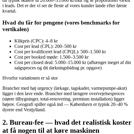
du typisk skalere til 20.000–35.000 kr/mdr og se proportionel vækst
i leads. Det er der vi ser de fleste af vores kunder lande efter første
kvartal.
Hvad du får for pengene (vores benchmarks for
vertikalen)
Klikpris (CPC): 4–8 kr
Cost per lead (CPL): 200–500 kr
Cost per kvalificeret lead (CPQL): 500–1.500 kr
Cost per booked møde: 1.500–3.500 kr
Cost per closed deal: 5.000–15.000 kr (afhænger meget af din
salgsproces og dit dækningsbidrag pr. opgave)
Hvorfor variationen er så stor
Brancher med høj urgency (lækage, tagskader, varmepumpe-akut)
ligger i den lave ende. Brancher med længere overvejelsesproces
(større tilbygninger, total-renovering, premium installation) ligger
højere. Geografi spiller også ind — København er typisk 20–40 %
dyrere end Vestjylland.
2. Bureau-fee — hvad det realistisk koster
at få nogen til at køre maskinen