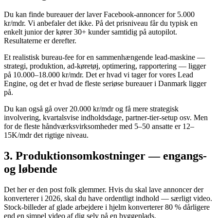
Du kan finde bureauer der laver Facebook-annoncer for 5.000
kr/mdr. Vi anbefaler det ikke. På det prisniveau får du typisk en
enkelt junior der kører 30+ kunder samtidig på autopilot.
Resultaterne er derefter.
Et realistisk bureau-fee for en sammenhængende lead-maskine —
strategi, produktion, ad-køretøj, optimering, rapportering — ligger
på 10.000–18.000 kr/mdr. Det er hvad vi tager for vores Lead
Engine, og det er hvad de fleste seriøse bureauer i Danmark ligger
på.
Du kan også gå over 20.000 kr/mdr og få mere strategisk
involvering, kvartalsvise indholdsdage, partner-tier-setup osv. Men
for de fleste håndværksvirksomheder med 5–50 ansatte er 12–
15K/mdr det rigtige niveau.
3. Produktionsomkostninger — engangs-
og løbende
Det her er den post folk glemmer. Hvis du skal lave annoncer der
konverterer i 2026, skal du have ordentligt indhold — særligt video.
Stock-billeder af glade arbejdere i hjelm konverterer 80 % dårligere
end en simpel video af dig selv på en byggeplads.