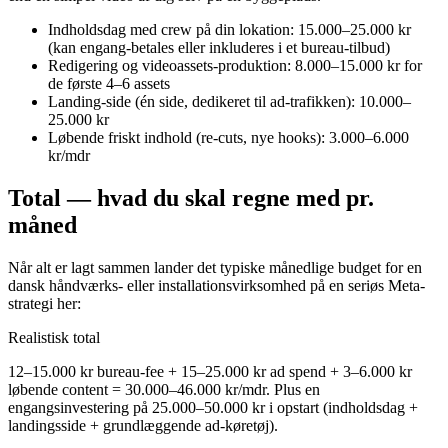
Indholdsdag med crew på din lokation: 15.000–25.000 kr
(kan engang-betales eller inkluderes i et bureau-tilbud)
Redigering og videoassets-produktion: 8.000–15.000 kr for
de første 4–6 assets
Landing-side (én side, dedikeret til ad-trafikken): 10.000–
25.000 kr
Løbende friskt indhold (re-cuts, nye hooks): 3.000–6.000
kr/mdr
Total — hvad du skal regne med pr.
måned
Når alt er lagt sammen lander det typiske månedlige budget for en
dansk håndværks- eller installationsvirksomhed på en seriøs Meta-
strategi her:
Realistisk total
12–15.000 kr bureau-fee + 15–25.000 kr ad spend + 3–6.000 kr
løbende content = 30.000–46.000 kr/mdr. Plus en
engangsinvestering på 25.000–50.000 kr i opstart (indholdsdag +
landingsside + grundlæggende ad-køretøj).