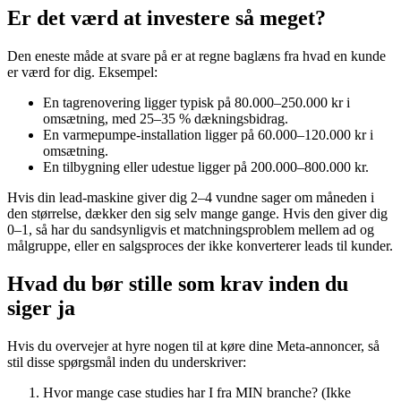
Er det værd at investere så meget?
Den eneste måde at svare på er at regne baglæns fra hvad en kunde
er værd for dig. Eksempel:
En tagrenovering ligger typisk på 80.000–250.000 kr i
omsætning, med 25–35 % dækningsbidrag.
En varmepumpe-installation ligger på 60.000–120.000 kr i
omsætning.
En tilbygning eller udestue ligger på 200.000–800.000 kr.
Hvis din lead-maskine giver dig 2–4 vundne sager om måneden i
den størrelse, dækker den sig selv mange gange. Hvis den giver dig
0–1, så har du sandsynligvis et matchningsproblem mellem ad og
målgruppe, eller en salgsproces der ikke konverterer leads til kunder.
Hvad du bør stille som krav inden du
siger ja
Hvis du overvejer at hyre nogen til at køre dine Meta-annoncer, så
stil disse spørgsmål inden du underskriver:
Hvor mange case studies har I fra MIN branche? (Ikke