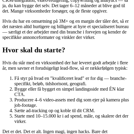
CRM-integration, video-redigering, copywriting og analytics — så
ja, du kan bygge det selv. Det tager 6–12 måneder at blive god til
det. Mange virksomheder forsøger, og de fleste opgiver.
Hvis du har en omsætning på 3M+ og en margin der tåler det, så er
det næsten altid hurtigere og billigere at hyre et specialiseret bureau
— særligt et der arbejder med din branche i forvejen og kender de
specifikke annonceformater og vinkler der virker.
Hvor skal du starte?
Hvis du står med en virksomhed der har leveret godt arbejde i flere
år, men savner et forudsigeligt lead-flow, så er rækkefølgen typisk:
Få styr på hvad en "kvalificeret lead" er for dig — branche-
specifikt, beløb, tidshorisont, geografi.
Bygge eller få bygget en simpel landingsside med ÉN klar
CTA.
Producere 4–6 video-assets med dig som ejer på kamera plus
job-footage.
Sætte ad-tracking op og koble til dit CRM.
Starte med 10–15.000 kr i ad spend, måle, og skalere det der
virker.
Det er det. Det er alt. Ingen magi, ingen hacks. Bare det