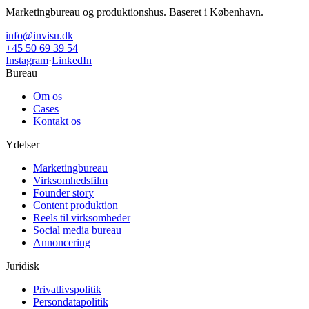
Marketingbureau og produktionshus. Baseret i København.
info@invisu.dk
+45 50 69 39 54
Instagram
·
LinkedIn
Bureau
Om os
Cases
Kontakt os
Ydelser
Marketingbureau
Virksomhedsfilm
Founder story
Content produktion
Reels til virksomheder
Social media bureau
Annoncering
Juridisk
Privatlivspolitik
Persondatapolitik