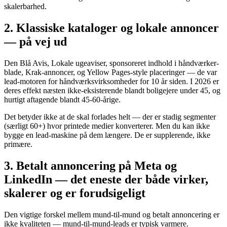
skalerbarhed.
2. Klassiske kataloger og lokale annoncer
— på vej ud
Den Blå Avis, Lokale ugeaviser, sponsoreret indhold i håndværker-
blade, Krak-annoncer, og Yellow Pages-style placeringer — de var
lead-motoren for håndværksvirksomheder for 10 år siden. I 2026 er
deres effekt næsten ikke-eksisterende blandt boligejere under 45, og
hurtigt aftagende blandt 45-60-årige.
Det betyder ikke at de skal forlades helt — der er stadig segmenter
(særligt 60+) hvor printede medier konverterer. Men du kan ikke
bygge en lead-maskine på dem længere. De er supplerende, ikke
primære.
3. Betalt annoncering på Meta og
LinkedIn — det eneste der både virker,
skalerer og er forudsigeligt
Den vigtige forskel mellem mund-til-mund og betalt annoncering er
ikke kvaliteten — mund-til-mund-leads er typisk varmere.