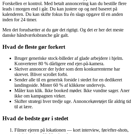
Forskellen er kontrol. Med betalt annoncering kan du bestille flere
leads i morgen end i går. Du kan justere op og ned baseret på
kalenderen. Du kan skifte fokus fra én slags opgave til en anden
inden for 24 timer.
Men det forudsætter at du gør det rigtigt. Og det er her det meste
danske håndværksbranche går galt.
Hvad de fleste gør forkert
Bruger generiske stock-billeder af glade arbejdere i hjelm.
Konverterer 80 % dårligere end ejer-på-kamera.
Skriver annoncer der lyder som dem konkurrenterne har
skrevet. Bliver scrollet forbi.
Sender alle til en generisk forside i stedet for en dedikeret
landingsside. Mister 60 % af klikkene undervejs.
Måler kun klik. Ikke booked møder. Ikke vundne sager. Aner
ikke om kampagnen virker.
Skifter strategi hver tredje uge. Annoncekøretøjet får aldrig tid
til at lære.
Hvad de bedste gør i stedet
Filmer ejeren på lokationen — kort interview, før/efter-shots,