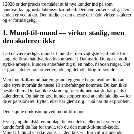
I 2026 er der præcis tre måder at få nye kunder ind på som
håndværks- og installationsvirksomhed. Den ene virker stadig. Den
anden er ved at dø. Den tredje er den eneste der både virker, skalerer
og er forudsigelig.
1. Mund-til-mund — virker stadig, men
den skalerer ikke
Lad os være ærlige: mund-til-mund er den vigtigste lead-kilde for
langt de fleste håndværksvirksomheder i Danmark. Du gør et godt
stykke arbejde, kunden anbefaler dig til en nabo, naboen ringer. Det
er gratis, det er højkonverterende, og det vil aldrig forsvinde.
Men mund-til-mund har en grundlæggende begrænsning: du kan
ikke styre hvornår de næste 10 anbefalinger kommer. Du kan ikke
bestille flere. Du kan ikke skrue op for volumen når du har plads i
kalenderen. Og når én god kunde stopper med at anbefale dig — for
de er pensioneret, flyttet, eller har glemt dig — så har du et problem.
Den skjulte omkostning ved mund-til-mund
Hver gang du afslår en uoplagt henvendelse, eller udskyder en
kunde fordi du har for travlt, tab du den mund-til-mund-kæde.
Mund-til-mund er ikke gratis — den koster i form af manglende