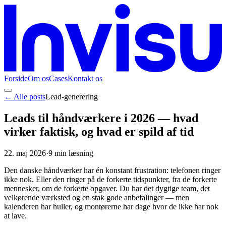
Forside
Om os
Cases
Kontakt os
← Alle posts
Lead-generering
Leads til håndværkere i 2026 — hvad
virker faktisk, og hvad er spild af tid
22. maj 2026
·
9
min læsning
Den danske håndværker har én konstant frustration: telefonen ringer
ikke nok. Eller den ringer på de forkerte tidspunkter, fra de forkerte
mennesker, om de forkerte opgaver. Du har det dygtige team, det
velkørende værksted og en stak gode anbefalinger — men
kalenderen har huller, og montørerne har dage hvor de ikke har nok
at lave.