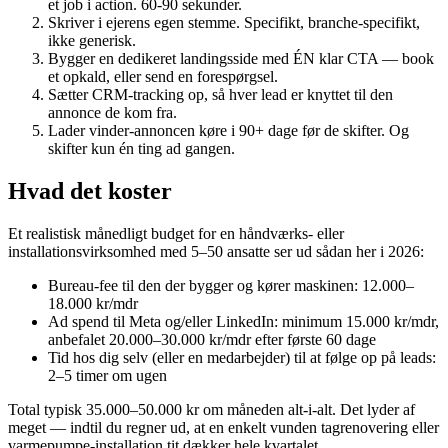
et job i action. 60-90 sekunder.
Skriver i ejerens egen stemme. Specifikt, branche-specifikt,
ikke generisk.
Bygger en dedikeret landingsside med ÉN klar CTA — book
et opkald, eller send en forespørgsel.
Sætter CRM-tracking op, så hver lead er knyttet til den
annonce de kom fra.
Lader vinder-annoncen køre i 90+ dage før de skifter. Og
skifter kun én ting ad gangen.
Hvad det koster
Et realistisk månedligt budget for en håndværks- eller
installationsvirksomhed med 5–50 ansatte ser ud sådan her i 2026:
Bureau-fee til den der bygger og kører maskinen: 12.000–
18.000 kr/mdr
Ad spend til Meta og/eller LinkedIn: minimum 15.000 kr/mdr,
anbefalet 20.000–30.000 kr/mdr efter første 60 dage
Tid hos dig selv (eller en medarbejder) til at følge op på leads:
2–5 timer om ugen
Total typisk 35.000–50.000 kr om måneden alt-i-alt. Det lyder af
meget — indtil du regner ud, at en enkelt vunden tagrenovering eller
varmepumpe-installation tit dækker hele kvartalet.