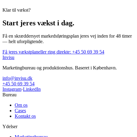
Fortify Electric
Content Produktion
Klar til vækst?
Start jeres vækst i dag.
Få en skræddersyet markedsføringsplan jeres vej inden for 48 timer
— helt uforpligtende.
Få jeres vækstplan
eller ring direkte:
+45 50 69 39 54
Invisu
Marketingbureau og produktionshus. Baseret i København.
info@invisu.dk
+45 50 69 39 54
Instagram
·
LinkedIn
Bureau
Om os
Cases
Kontakt os
Ydelser
Marketingbureau